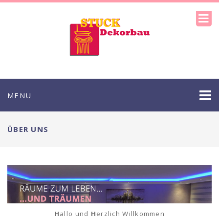
MENU
ÜBER UNS
H
allo und
H
erzlich Willkommen