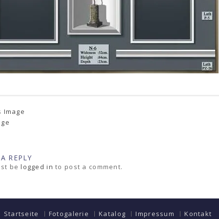
s Image
age
 A REPLY
st be
logged in
to post a comment.
Startseite
Fotogalerie
Katalog
Impressum
Kontakt