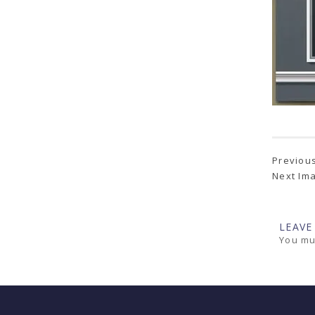
Previou
Next Im
LEAVE
You mu