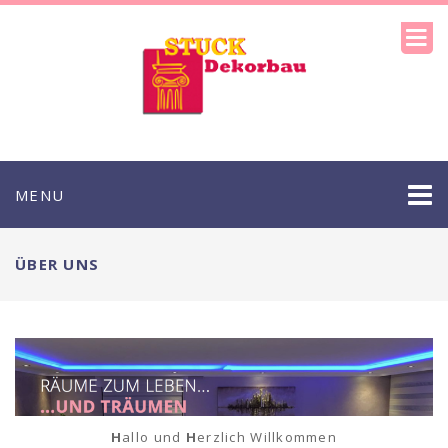
MENU
ÜBER UNS
H
allo und
H
erzlich Willkommen